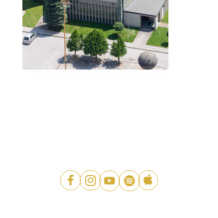




